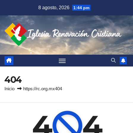
Saltar
8 agosto, 2026
1:44 pm
al
contenido
404
Inicio
https://rc.org.mx404
4
4