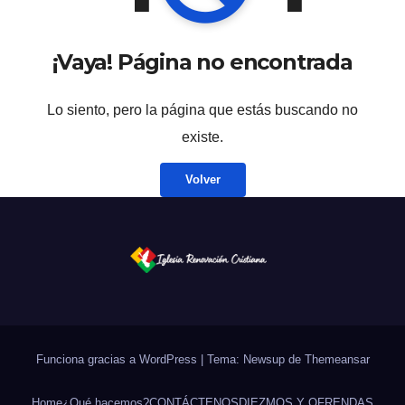
¡Vaya! Página no encontrada
Lo siento, pero la página que estás buscando no
existe.
Volver
Funciona gracias a WordPress
|
Tema: Newsup de
Themeansar
Home
¿Qué hacemos?
CONTÁCTENOS
DIEZMOS Y OFRENDAS