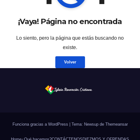
¡Vaya! Página no encontrada
Lo siento, pero la página que estás buscando no
existe.
Volver
Funciona gracias a WordPress
|
Tema: Newsup de
Themeansar
Home
¿Qué hacemos?
CONTÁCTENOS
DIEZMOS Y OFRENDAS