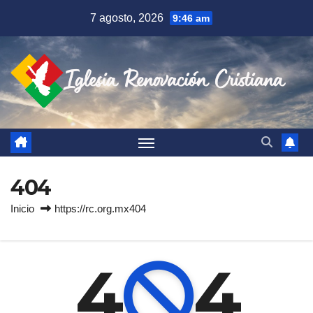
Saltar
7 agosto, 2026
9:46 am
al
contenido
404
Inicio
https://rc.org.mx404
4
4