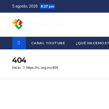
Saltar
5 agosto, 2026
8:27 pm
al
contenido
CANAL YOUTUBE
¿QUÉ HACEMOS
404
Inicio
https://rc.org.mx404