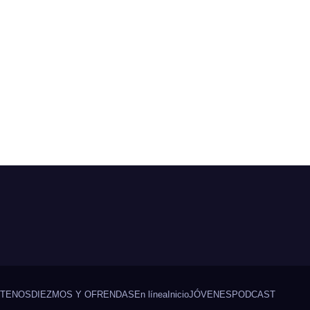
TENOS
DIEZMOS Y OFRENDAS
En línea
Inicio
JÓVENES
PODCAST